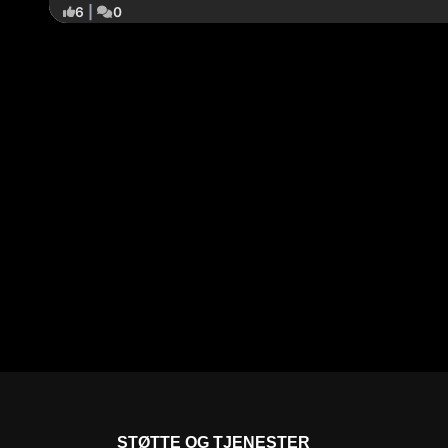
6
|
0
STØTTE OG TJENESTER