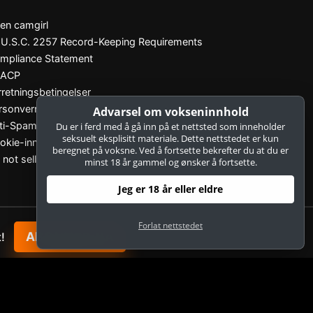
 en camgirl
 U.S.C. 2257 Record-Keeping Requirements
mpliance Statement
SACP
rretningsbetingelser
rsonvernerklæring
Advarsel om vokseninnhold
ti-Spam
Du er i ferd med å gå inn på et nettsted som inneholder
seksuelt eksplisitt materiale. Dette nettstedet er kun
okie-innstillinger
beregnet på voksne. Ved å fortsette bekrefter du at du er
 not sell my data
minst 18 år gammel og ønsker å fortsette.
Jeg er 18 år eller eldre
Forlat nettstedet
ABONNER NÅ
!