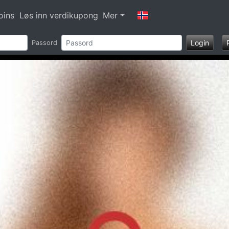
oins
Løs inn verdikupong
Mer
Login
Passord