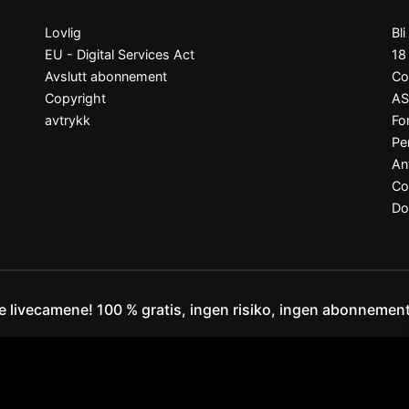
Lovlig
Bli
EU - Digital Services Act
18
Avslutt abonnement
Co
Copyright
A
avtrykk
Fo
Pe
An
Co
Do
le livecamene! 100 % gratis, ingen risiko, ingen abonnement
Klager og fjerning av innhold