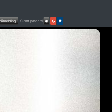
Påmelding
Glemt passord