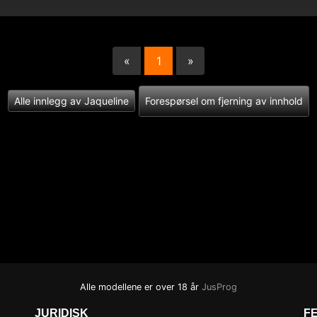
«
1
»
(current)
Alle innlegg av Jaqueline
Forespørsel om fjerning av innhold
Alle modellene er over 18 år
JusProg
JURIDISK
F