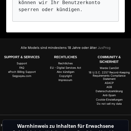
können wir Ihr Benutzerkonto 
Alle Models sind mindestens 18 Jahre oder älter
JusProg
SUPPORT & SERVICES
RECHTLICHES
COMMUNITY &
SICHERHEIT
Support
Rechtliches
FAQ
EU - Digital Services Act
Werde CamGirl
ePoch Billing Support
Abo kündigen
18 U.S.C. 2257 Record-Keeping
Requirements Compliance
Segpayeu.com
Copyright
Statement
Impressum
ASACP
AGB
Datenschutzerklärung
Anti-Spam
Cookie-Einstellungen
Do not sell my data
Warnhinweis zu Inhalten für Erwachsene
Hol Dir jetzt 20 Gratis-Coins für alle Livecams! 100 % gratis, kein Risiko, kein Abo!